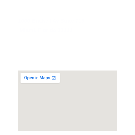
Contacto
1000 Brickell Av Suite 715
 Miami, Florida 33131
MIAMI, FL